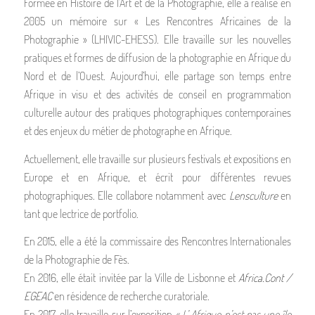
Formée en Histoire de l’Art et de la Photographie, elle a réalisé en
2005 un mémoire sur « Les Rencontres Africaines de la
Photographie » (LHIVIC-EHESS). Elle travaille sur les nouvelles
pratiques et formes de diffusion de la photographie en Afrique du
Nord et de l’Ouest. Aujourd’hui, elle partage son temps entre
Afrique in visu et des activités de conseil en programmation
culturelle autour des pratiques photographiques contemporaines
et des enjeux du métier de photographe en Afrique.
Actuellement, elle travaille sur plusieurs festivals et expositions en
Europe et en Afrique, et écrit pour différentes revues
photographiques. Elle collabore notamment avec
Lensculture
en
tant que lectrice de portfolio.
En 2015, elle a été la commissaire des Rencontres Internationales
de la Photographie de Fès.
En 2016, elle était invitée par la Ville de Lisbonne et
Africa.Cont /
EGEAC
en résidence de recherche curatoriale.
En 2017, elle travaille sur l’exposition
« L’ Afrique n’est pas une île